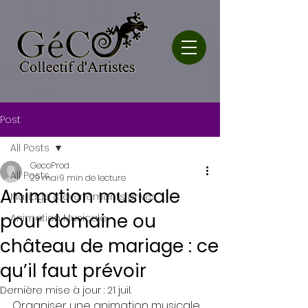
Post
All Posts
GecoProd
All Posts
29 mai
9 min de lecture
Animation musicale
Mariage & événements privés
pour domaine ou
Animation Musicale
château de mariage : ce
qu’il faut prévoir
Dernière mise à jour :
21 juil.
Organiser une animation musicale 