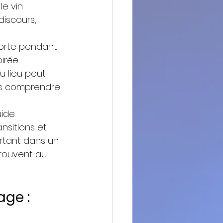
le vin 
discours, 
forte pendant 
irée 
 lieu peut 
as comprendre 
ide.
sitions et 
ortant dans un 
trouvent au 
ge : 