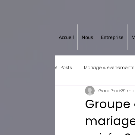
Accueil
Nous
Entreprise
M
All Posts
Mariage & événements 
GecoProd
29 ma
Groupe 
mariage 