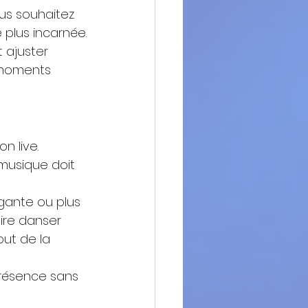
us souhaitez 
plus incarnée.
 ajuster 
x moments 
n live.
 musique doit 
gante ou plus 
ire danser 
ut de la 
présence sans 