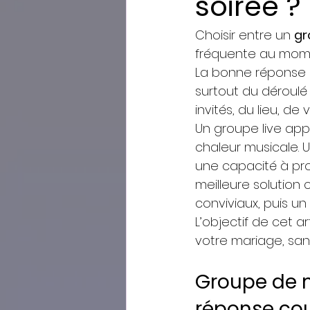
soirée ?
Choisir entre un 
gr
fréquente au momen
La bonne réponse 
surtout du déroulé 
invités, du lieu, d
Un groupe live app
chaleur musicale. U
une capacité à pro
meilleure solution
conviviaux, puis un
L’objectif de cet a
votre mariage, san
Groupe de m
réponse co