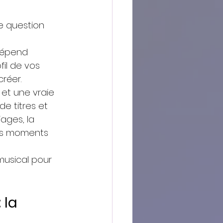
e question 
dépend 
il de vos 
réer.
et une vraie 
e titres et 
ages, la 
les moments 
 musical pour 
la 