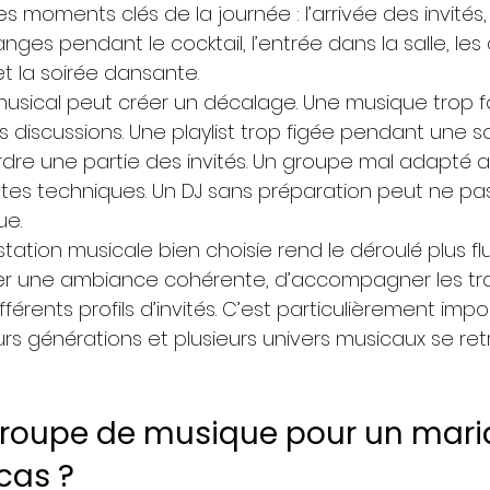
 moments clés de la journée : l’arrivée des invités, 
nges pendant le cocktail, l’entrée dans la salle, les 
et la soirée dansante.
usical peut créer un décalage. Une musique trop 
s discussions. Une playlist trop figée pendant une so
re une partie des invités. Un groupe mal adapté au
ntes techniques. Un DJ sans préparation peut ne p
ue.
station musicale bien choisie rend le déroulé plus flu
er une ambiance cohérente, d’accompagner les tran
fférents profils d’invités. C’est particulièrement imp
urs générations et plusieurs univers musicaux se re
groupe de musique pour un maria
cas ?