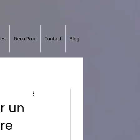
ées
Geco Prod
Contact
Blog
r un
tre