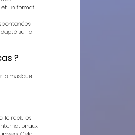
 et un format 
spontanées, 
adapté sur la 
cas ?
er la musique 
 le rock, les 
 internationaux.
univers. Cela 