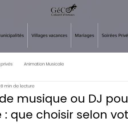
unicipalités
Villages vacances
Mariages
Soirées Priv
privés
Animation Musicale
i
8 min de lecture
de musique ou DJ pou
: que choisir selon vo