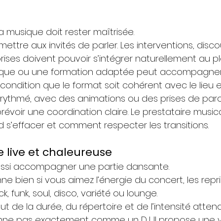
a musique doit rester maîtrisée.
ettre aux invités de parler. Les interventions, discou
rises doivent pouvoir s’intégrer naturellement au pl
que ou une formation adaptée peut accompagner 
ondition que le format soit cohérent avec le lieu et
 rythmé, avec des animations ou des prises de paro
prévoir une coordination claire. Le prestataire musica
 s’effacer et comment respecter les transitions.
e live et chaleureuse
ssi accompagner une partie dansante.
e bien si vous aimez l’énergie du concert, les reprise
k, funk, soul, disco, variété ou lounge.
out de la durée, du répertoire et de l’intensité atten
nne pas exactement comme un DJ. Il propose une v