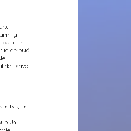
rs, 
anning.
certains 
 le déroulé.
le 
l doit savoir 
s live, les 
due. Un 
raie 