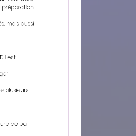
a préparation 
és, mais aussi 
 DJ est 
ger 
e plusieurs 
ure de bal, 