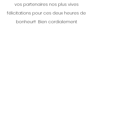
vos partenaires nos plus vives
félicitations pour ces deux heures de
bonheur!! Bien cordialement
Michel BECHAMEIL
Président du COF Ollioules
Accès rapide
Accès rapide
Accès rapide
Accès rapide