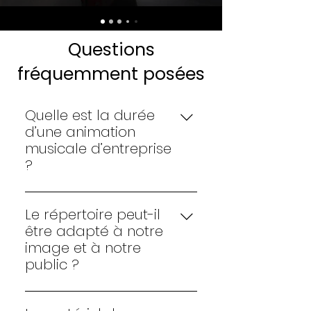
Questions
fréquemment posées
Quelle est la durée
d’une animation
musicale d’entreprise
?
La durée dépend du format de
votre événement. Elle peut
Le répertoire peut-il
aller d’un temps d’accueil ou
être adapté à notre
de cocktail à une soirée
image et à notre
complète, avec des
public ?
ajustements possibles selon le
Oui. Le répertoire est défini en
déroulé et les moments clés.