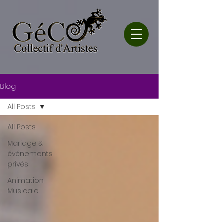
Blog
All Posts
All Posts
Mariage &
événements
privés
Animation
Musicale