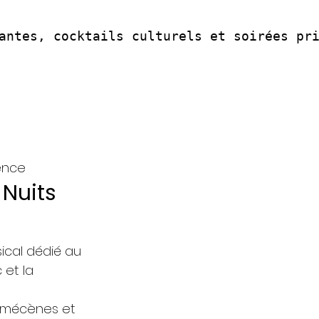
antes, cocktails culturels et soirées pr
vence
 Nuits
ical dédié au
 et la
, mécènes et