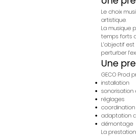
Une pre
Le choix mus
artistique.
La musique p
temps forts 
L’objectif es
perturber l’e
Une pre
GECO Prod pr
installation
sonorisation
réglages
coordination
adaptation a
démontage
La prestation