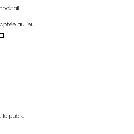
cocktail
ptée au lieu.
a
 le public