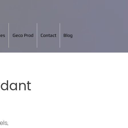
ées
Geco Prod
Contact
Blog
ndant
ls,