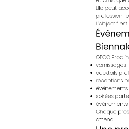
et artistique
Elle peut ac
professionnel
L’objectif e
Événem
Biennal
GECO Prod in
vernissages
cocktails pro
réceptions p
événements c
soirées part
événements i
Chaque presta
attendu.