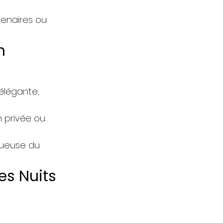
tenaires ou
n
 élégante,
n privée ou
tueuse du
s Nuits