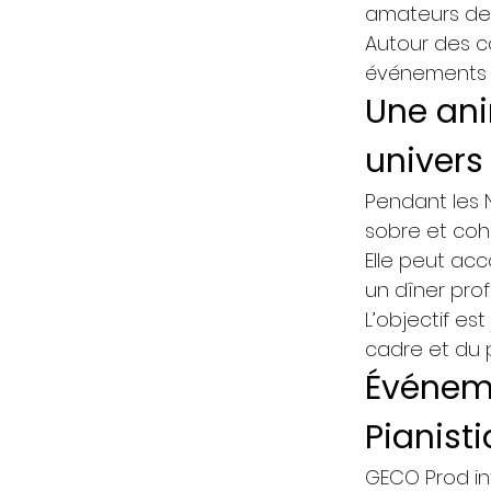
amateurs de 
Autour des co
événements p
Une ani
univers
Pendant les N
sobre et coh
Elle peut ac
un dîner prof
L’objectif e
cadre et du p
Événem
Pianist
GECO Prod in