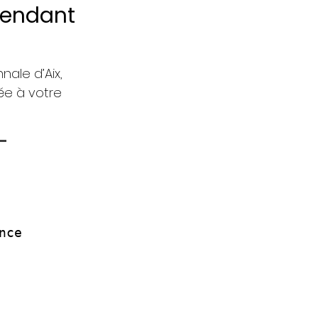
pendant
nale d’Aix,
ée à votre
-
nce