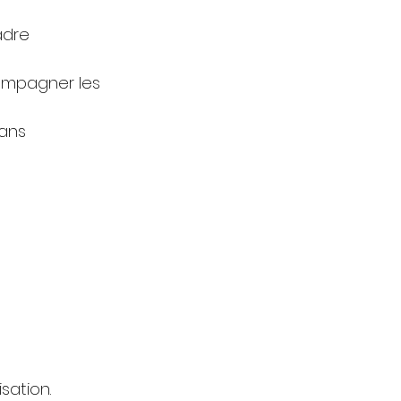
adre
ompagner les
sans
sation.