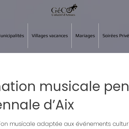
unicipalités
Villages vacances
Mariages
Soirées Priv
ation musicale pe
ennale d’Aix
ion musicale adaptée aux événements culture