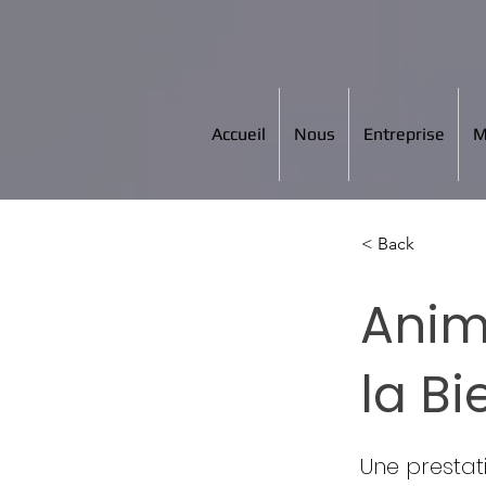
Accueil
Nous
Entreprise
M
< Back
Anim
la Bi
Une prestat