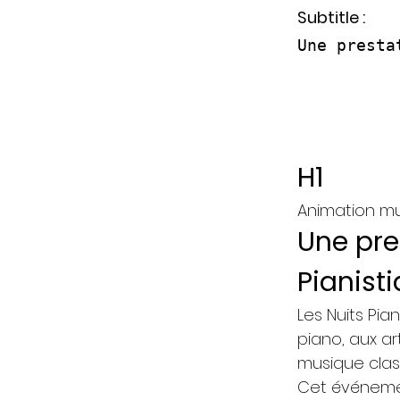
Subtitle :
Une presta
H1
Animation mu
Une pre
Pianist
Les Nuits Pi
piano, aux ar
musique clas
Cet événemen