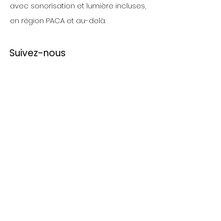
avec sonorisation et lumière incluses,
en région PACA et au-delà.
Suivez-nous
Nos Prestations
Animation musicale pour entreprises​
Groupe de musique pour soirées
d’entreprise​
Événements institutionnels et publics​
Soirées privées​