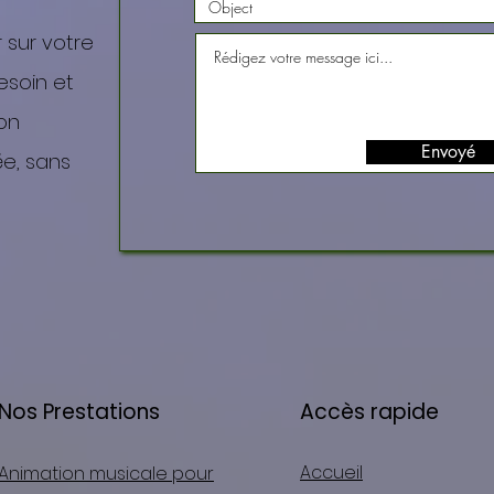
 sur votre
esoin et
on
Envoyé
e, sans
Nos Prestations
Accès rapide
Accueil
Animation musicale pour