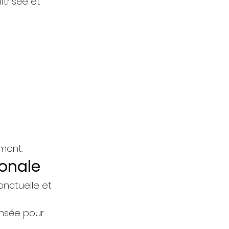
trisée et
ement.
ionale
onctuelle et
ensée pour