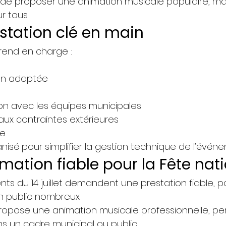
t de proposer une animation musicale populaire, maî
r tous.
station clé en main
end en charge :
ion adaptée
ion avec les équipes municipales
aux contraintes extérieures
ge
nisé pour simplifier la gestion technique de l’évén
mation fiable pour la Fête nat
ts du 14 juillet demandent une prestation fiable, p
 public nombreux.
opose une animation musicale professionnelle, p
ns un cadre municipal ou public.