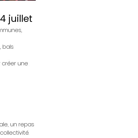
 juillet
communes,
, bals
r créer une
ale, un repas
llectivité.