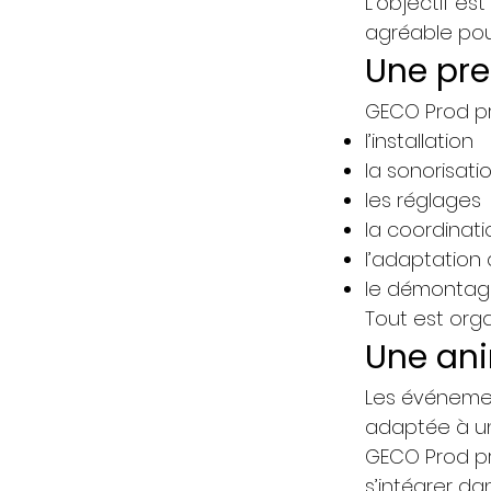
L’objectif es
agréable pou
Une pre
GECO Prod pr
l’installation
la sonorisat
les réglages
la coordinat
l’adaptation 
le démonta
Tout est orga
Une ani
Les événemen
adaptée à un
GECO Prod pr
s’intégrer da