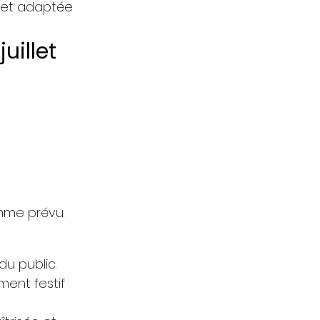
e et adaptée
uillet
mme prévu.
du public.
ent festif