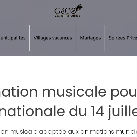
unicipalités
Villages vacances
Mariages
Soirées Priv
ation musicale pou
nationale du 14 juill
ion musicale adaptée aux animations municip