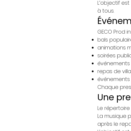
L’objectif e
à tous.
Événeme
GECO Prod in
bals populai
animations m
soirées publ
événements o
repas de vill
événements a
Chaque prest
Une pre
Le répertoire
La musique p
après le repa