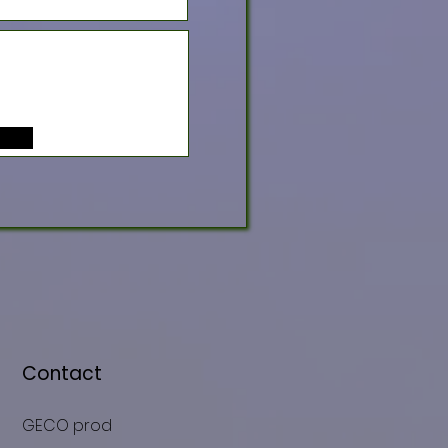
Contact
GECO prod