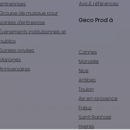
​Avis & références
entreprises​
Groupe de musique pour
Geco Prod à
soirées d’entreprise​
Événements institutionnels et
publics​
Soirées privées​
Cannes
Mariages
Marseille
Anniversaires
Nice
Antibes
Toulon
Aix-en-provence
Fréjus
Saint-Raphaël
Hyeres