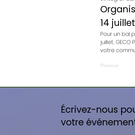
Organis
14 juillet
Pour un bal 
juillet, GEC
votre commun
Previous
Écrivez-nous po
votre événemen