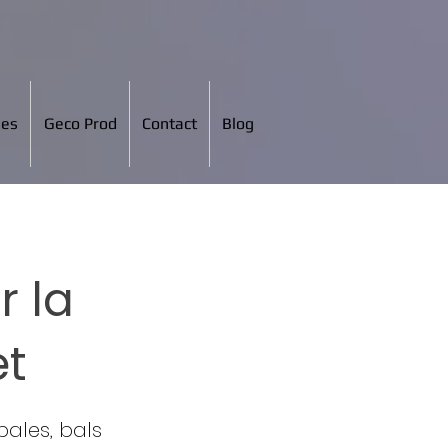
ées
Geco Prod
Contact
Blog
r la
et
ales, bals