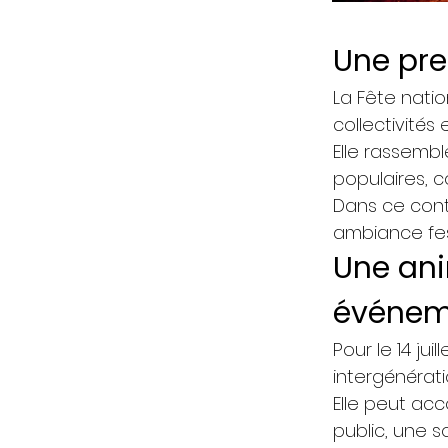
Une pre
La Fête natio
collectivités
Elle rassembl
populaires, c
Dans ce conte
ambiance fest
Une an
événem
Pour le 14 jui
intergénérati
Elle peut ac
public, une s