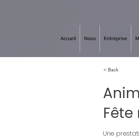
Accueil
Nous
Entreprise
M
< Back
Anim
Fête 
Une prestat