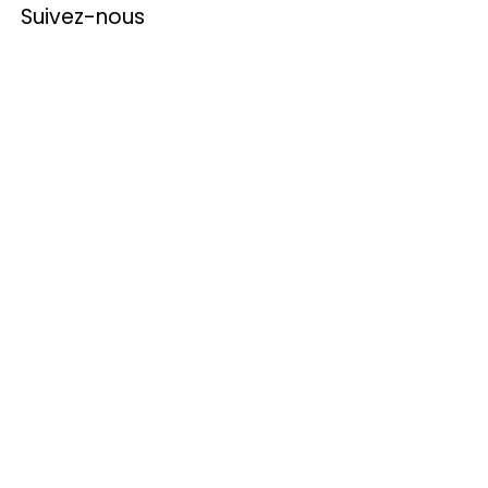
Suivez-nous
Nos Prestations
Animation musicale pour entreprises​
Groupe de musique pour soirées
d’entreprise​
Événements institutionnels et publics​
Soirées privées​
Mariages
Anniversaires
Accès rapide