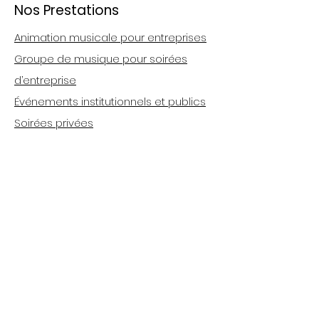
Nos Prestations
Animation musicale pour entreprises​
Groupe de musique pour soirées
d’entreprise​
Événements institutionnels et publics​
Soirées privées​
Mariages
Anniversaires
Accès rapide
Accueil
​Avis & références
Geco Prod à
Cannes
Marseille