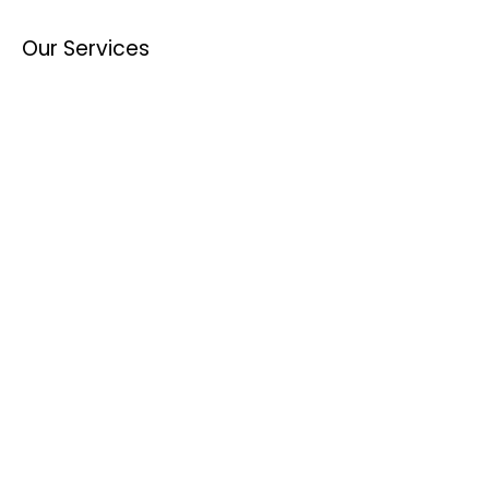
Our Services
Live music entertainment for
businesses
Live band for corporate events
Institutional and public events
Private parties
Weddings
Birthdays
Quick Links
Home
Reviews & References
Geco Prod in
Cannes