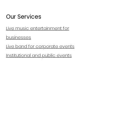
Our Services
Live music entertainment for
businesses
Live band for corporate events
Institutional and public events
Private parties
Weddings
Birthdays
Quick Links
Home
Reviews & References
Geco Prod in