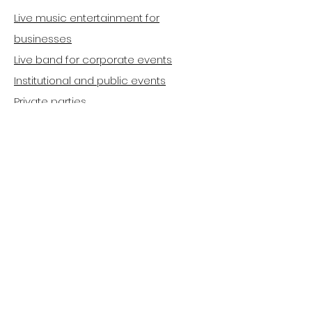
Live music entertainment for
businesses
Live band for corporate events
Institutional and public events
Private parties
Weddings
Birthdays
Quick Links
Home
Reviews & References
Geco Prod in
Cannes
Marseille